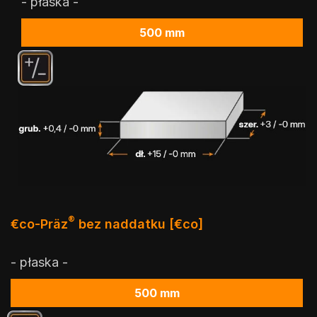
- płaska -
500 mm
®
€co-Präz
bez naddatku [€co]
- płaska -
500 mm