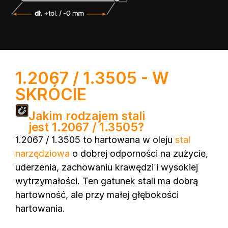
1.2067 / 1.3505 - W
SKRÓCIE
Jakim rodzajem stali
jest 1.2067 / 1.3505?
1.2067 / 1.3505 to hartowana w oleju
stal
narzędziowa
o dobrej odporności na zużycie,
uderzenia, zachowaniu krawędzi i wysokiej
wytrzymałości. Ten gatunek stali ma dobrą
hartowność, ale przy małej głębokości
hartowania.