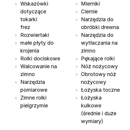
Wskazówki
Mierniki
dotyczące
Ciernie
tokarki
Narzędzia do
frez
obróbki drewna
Rozwiertaki
Narzędzia do
małe płyty do
wytłaczania na
krojenia
zimno
Rolki dociskowe
Pękające rolki
Walcowanie na
Nóż nożycowy
zimno
Obrotowy nóż
Narzędzia
nożycowy
pomiarowe
Łożyska toczne
Zimne rolki
Łożyska
pielgrzymie
kulkowe
(średnie i duże
wymiary)