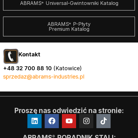
ABRAMS
Universal-Gwintowniki Katalog
®
ABRAMS
P-Płyty
®
Premium Katalog
Kontakt
+48 32 700 88 10
(Katowice)
sprzedaz@abrams-industries.pl
Proszę nas odwiedzić na stronie:
ABRAMS
PORADNIK STALI:
®