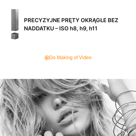
PRECYZYJNE PRĘTY OKRĄGŁE BEZ
NADDATKU – ISO h8, h9, h11
Do Making of Video