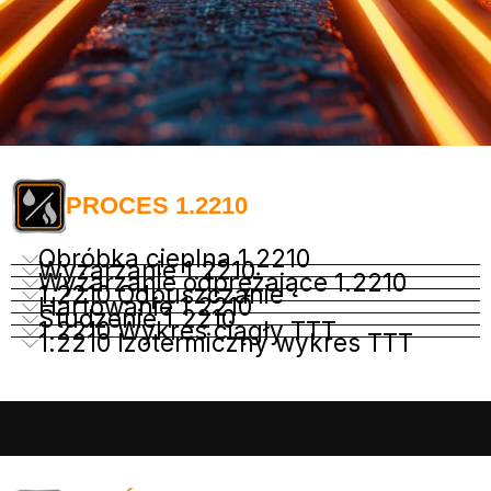
PROCES 1.2210
Obróbka cieplna 1.2210
Wyżarzanie 1.2210
Wyżarzanie odprężające 1.2210
1.2210 Odpuszczanie
Hartowanie 1.2210
Studzenie 1.2210
1.2210 Wykres ciągły TTT
1.2210 Izotermiczny wykres TTT