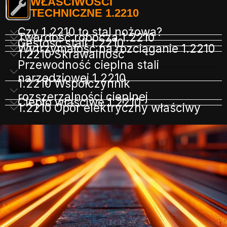
WŁAŚCIWOŚCI
TECHNICZNE 1.2210
Czy 1.2210 to stal nożowa?
Twardość robocza 1.2210
Gęstość stali 1.2210
Wytrzymałość na rozciąganie 1.2210
1.2210 Skrawalność
Przewodność cieplna stali
narzędziowej 1.2210
1.2210 Współczynnik
rozszerzalności cieplnej
Ciepło właściwe 1.2210
1.2210 Opór elektryczny właściwy