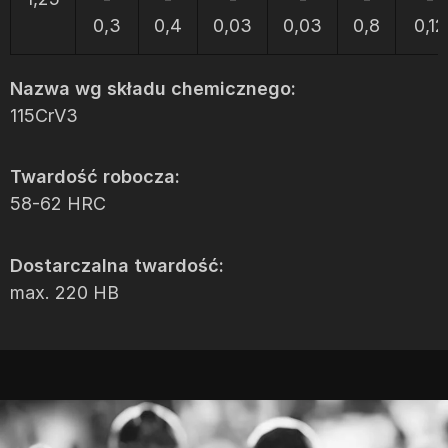
0,3
0,4
0,03
0,03
0,8
0,12
Nazwa wg składu chemicznego:
115CrV3
Twardość robocza:
58-62 HRC
Dostarczalna twardość:
max. 220 HB