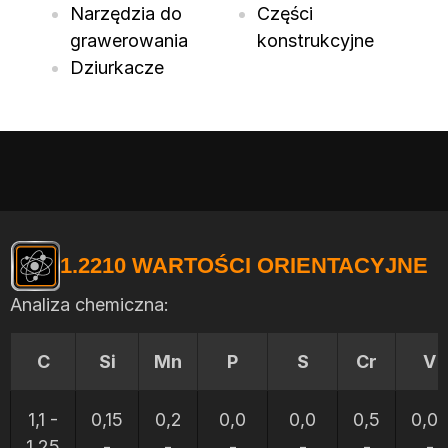
Narzędzia do
Części
grawerowania
konstrukcyjne
Dziurkacze
1.2210 WARTOŚCI ORIENTACYJNE
Analiza chemiczna:
C
Si
Mn
P
S
Cr
V
1,1 -
0,15
0,2
0,0
0,0
0,5
0,07
1,25
-
-
-
-
-
-