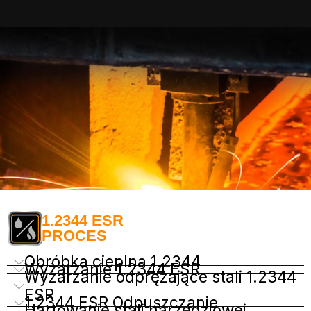
1.2344 ESR
PROCES
Obróbka cieplna 1.2344
Wyżarzanie 1.2344 ESR
Wyżarzanie odprężające stali 1.2344
ESR
1.2344 ESR Odpuszczanie
Hartowanie stali narzędziowej