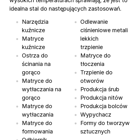
wysokich temperaturach sprawiają, że jest to
idealna stal do następujących zastosowań.
Narzędzia
Odlewanie
kuźnicze
ciśnieniowe metali
Matryce
lekkich
kuźnicze
trzpienie
Ostrza do
Matryce do
ścinania na
tłoczenia
gorąco
Trzpienie do
Matryce do
otworów
wytłaczania na
Produkcja śrub
gorąco
Produkcja nitów
Matryce do
Produkcja bolców
wytłaczania
Wypychacz
Matryce do
Formy do tworzyw
formowania
sztucznych
Odbiornik