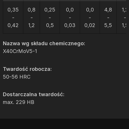
0,35
0,8
0,25
0,0
0,0
4,8
1,2
-
-
-
-
-
-
-
0,42
1,2
0,5
0,03
0,02
5,5
1,5
Nazwa wg składu chemicznego:
X40CrMoV5-1
Twardość robocza:
50-56 HRC
Dostarczalna twardość:
max. 229 HB