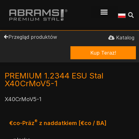
Przegląd produktów
Katalog
Kup Teraz!
PREMIUM 1.2344 ESU Stal
X40CrMoV5-1
X40CrMoV5-1
®
€co-Präz
z naddatkiem [€co / BA]