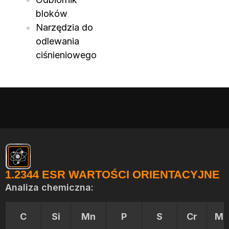
bloków
Narzędzia do
odlewania
ciśnieniowego
1.2344 ESR WARTOŚCI ORIENTACYJNE
Analiza chemiczna:
C
Si
Mn
P
S
Cr
Mo