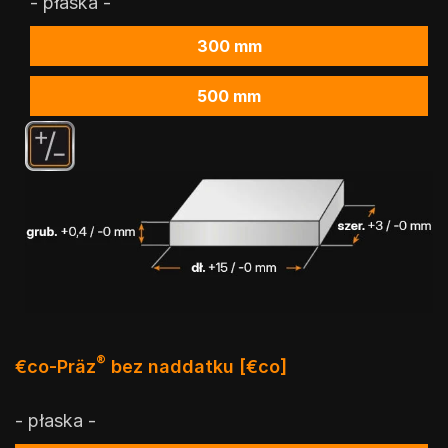
- płaska -
300 mm
500 mm
®
€co-Präz
bez naddatku [€co]
- płaska -