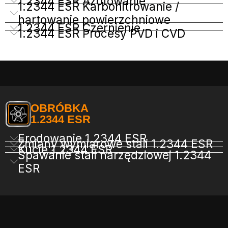
1.2344 ESR Azotowanie
1.2344 ESR Karbonitrowanie /
hartowanie powierzchniowe
1.2344 ESR Czernienie
1.2344 ESR Procesy PVD i CVD
OBRÓBKA
1.2344 ESR
Erodowanie 1.2344 ESR
Zmiany wymiarowe stali 1.2344 ESR
Kucie 1.2344 ESR
Spawanie stali narzędziowej 1.2344
ESR