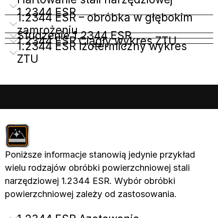
1.2344 ESR
1.2344 ESR – obróbka w głębokim
zamrożeniu
Studzenie 1.2344 ESR
1.2344 ESR Ciągły wykres ZTU
1.2344 ESR Izotermiczny wykres
ZTU
Poniższe informacje stanowią jedynie przykład
wielu rodzajów obróbki powierzchniowej stali
narzędziowej 1.2344 ESR. Wybór obróbki
powierzchniowej zależy od zastosowania.