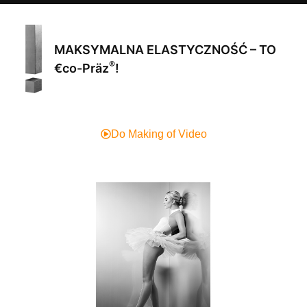
MAKSYMALNA ELASTYCZNOŚĆ – TO
®
€co-Präz
!
Do Making of Video