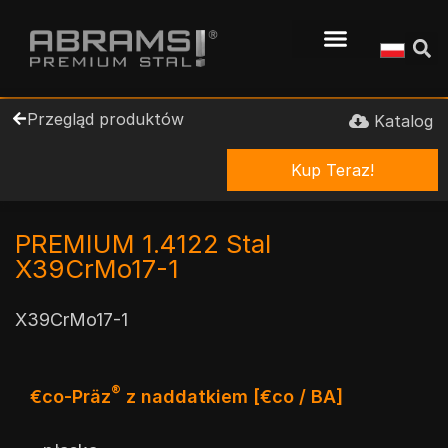
Przegląd produktów
Katalog
Kup Teraz!
PREMIUM 1.4122 Stal
X39CrMo17-1
X39CrMo17-1
®
€co-Präz
z naddatkiem [€co / BA]