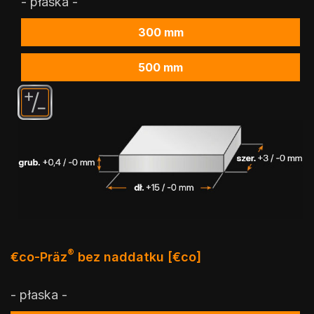
- płaska -
300 mm
500 mm
®
€co-Präz
bez naddatku [€co]
- płaska -