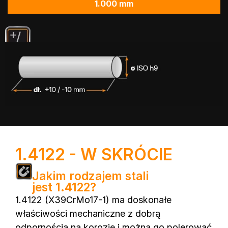
1.000 mm
1.4122 - W SKRÓCIE
Jakim rodzajem stali
jest 1.4122?
1.4122 (X39CrMo17-1) ma doskonałe
właściwości mechaniczne z dobrą
odpornością na korozję i można go polerować