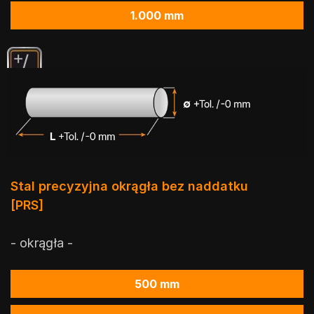
1.000 mm
Stal precyzyjna okrągła bez naddatku
[PRS]
- okrągła -
500 mm