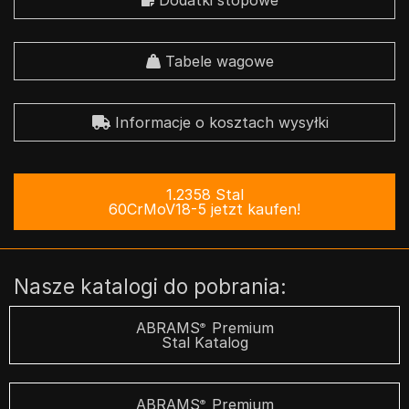
Dodatki stopowe
Tabele wagowe
Informacje o kosztach wysyłki
1.2358 Stal
60CrMoV18-5 jetzt kaufen!
Nasze katalogi do pobrania:
ABRAMS
Premium
®
Stal Katalog
ABRAMS
Premium
®