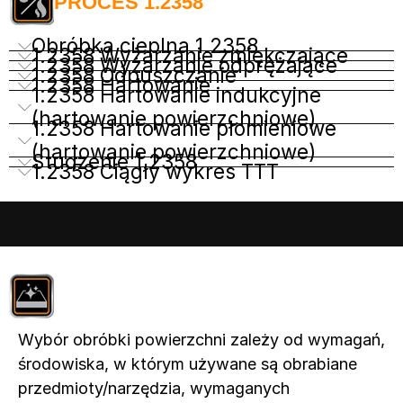
PROCES 1.2358
Obróbka cieplna 1.2358
1.2358 Wyżarzanie zmiękczające
1.2358 Wyżarzanie odprężające
1.2358 Odpuszczanie
1.2358 Hartowanie
1.2358 Hartowanie indukcyjne
(hartowanie powierzchniowe)
1.2358 Hartowanie płomieniowe
(hartowanie powierzchniowe)
Studzenie 1.2358
1.2358 Ciągły wykres TTT
Wybór obróbki powierzchni zależy od wymagań,
środowiska, w którym używane są obrabiane
przedmioty/narzędzia, wymaganych