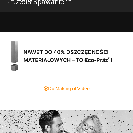
1.2358 Spawanie
NAWET DO 40% OSZCZĘDNOŚCI
®
MATERIAŁOWYCH – TO €co-Präz
!
Do Making of Video