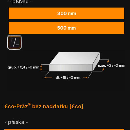
- płaska -
300 mm
500 mm
®
€co-Präz
bez naddatku [€co]
- płaska -