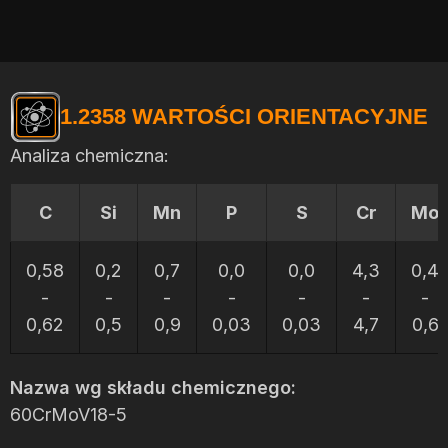
1.2358 WARTOŚCI ORIENTACYJNE
Analiza chemiczna:
C
Si
Mn
P
S
Cr
Mo
0,58
0,2
0,7
0,0
0,0
4,3
0,4
-
-
-
-
-
-
-
0,62
0,5
0,9
0,03
0,03
4,7
0,6
Nazwa wg składu chemicznego:
60CrMoV18-5