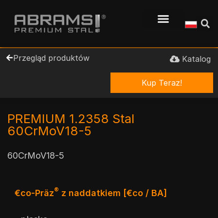
Przegląd produktów
Katalog
Kup Teraz!
PREMIUM 1.2358 Stal
60CrMoV18-5
60CrMoV18-5
®
€co-Präz
z naddatkiem [€co / BA]