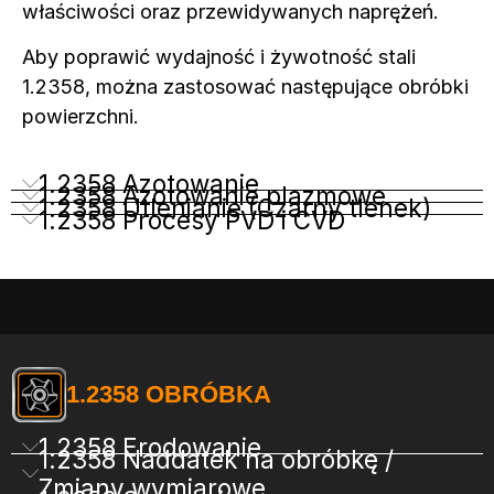
właściwości oraz przewidywanych naprężeń.
Aby poprawić wydajność i żywotność stali
1.2358, można zastosować następujące obróbki
powierzchni.
1.2358 Azotowanie
1.2358 Azotowanie plazmowe
1.2358 Utlenianie (Czarny tlenek)
1.2358 Procesy PVD i CVD
1.2358 OBRÓBKA
1.2358 Erodowanie
1.2358 Naddatek na obróbkę /
Zmiany wymiarowe